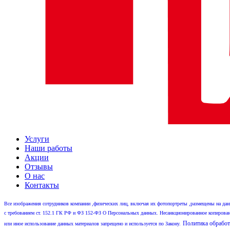
Услуги
Наши работы
Акции
Отзывы
О нас
Контакты
Все изображения сотрудников компании ,физических лиц, включая их фотопортреты ,размещены на данно
с требованием ст. 152.1 ГК РФ и ФЗ 152-ФЗ О Персональных данных. Несанкционированное копирован
Политика обработ
или иное использование данных материалов запрещено и используется по Закону.