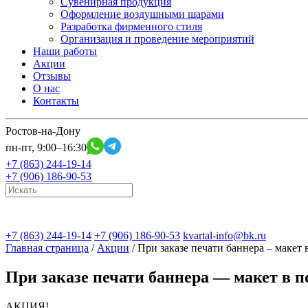
Cувенирная продукция
Оформление воздушными шарами
Разработка фирменного стиля
Организация и проведение мероприятий
Наши работы
Акции
Отзывы
О нас
Контакты
Ростов-на-Дону
пн-пт, 9:00–16:30
+7 (863) 244-19-14
+7 (906) 186-90-53
+7 (863) 244-19-14
+7 (906) 186-90-53
kvartal-info@bk.ru
Главная страница
/
Акции
/
При заказе печати баннера – макет 
При заказе печати баннера — макет в п
АКЦИЯ!