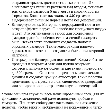
сохраняют яркость цветов несколько сезонов. Их
выбирают для главных растяжек над входом, фоновых
зон, стендов размером 6 на 3 метра и многих других
форматов. Более плотная ткань от 440 граммов
выдерживает сильные порывы ветра без деформации.
Баннерную сетку. Материал с перфорацией почти не
создает эффекта паруса. Он свободно пропускает воздух
и свет. Это оптимальный выбор для оформления
фасадов зданий, особенно если за стеной находятся
окна. Легкая сетка позволяет создавать полотна
огромных размеров. Такие конструкции надежно
держатся на высоте и не создают избыточной ветровой
нагрузки.
Интерьерные баннеры для помещений. Когда событие
проходит в закрытом зале или нужно оформить
фотозону, используют более легкие ткани плотностью
до 320 граммов. Они точно передают мелкие детали
дизайна и создают нужную атмосферу. Такие полотна
применяют для пресс-воллов, сценических декораций
или зонирования пространства внутри помещений.
Чтобы баннеры служили весь запланированный срок, для их
фиксации к металлической раме используют дюбели и
саморезы. При этом соблюдают максимальное натяжение
полотна, чтобы текст и изображения не искажались и легко