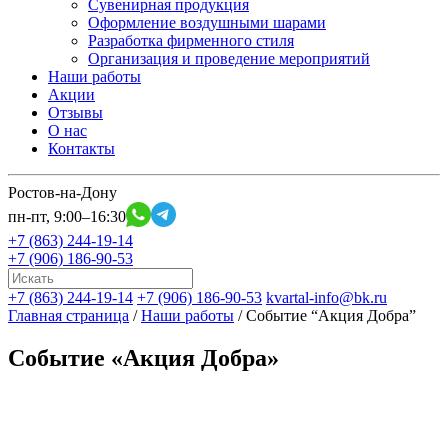
Cувенирная продукция
Оформление воздушными шарами
Разработка фирменного стиля
Организация и проведение мероприятий
Наши работы
Акции
Отзывы
О нас
Контакты
Ростов-на-Дону
пн-пт, 9:00–16:30
+7 (863) 244-19-14
+7 (906) 186-90-53
+7 (863) 244-19-14
+7 (906) 186-90-53
kvartal-info@bk.ru
Главная страница
/
Наши работы
/
Cобытие “Акция Добра”
Cобытие «Акция Добра»